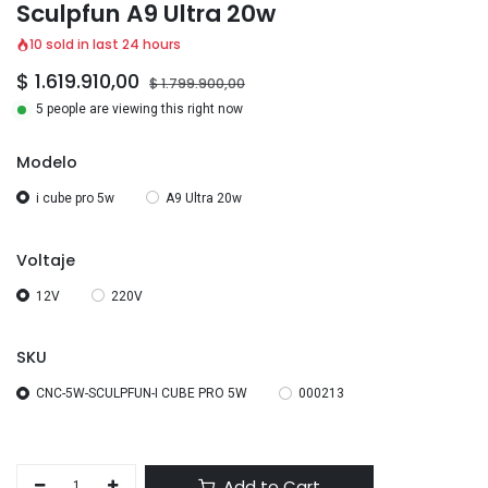
Sculpfun A9 Ultra 20w
10 sold in last 24 hours
$
1.619.910,00
$
1.799.900,00
5 people are viewing this right now
Modelo
i cube pro 5w
A9 Ultra 20w
Voltaje
12V
220V
SKU
CNC-5W-SCULPFUN-I CUBE PRO 5W
000213
Add to Cart