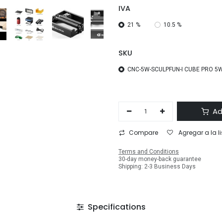
IVA
21 %
10.5 %
SKU
CNC-5W-SCULPFUN-I CUBE PRO 5
Ad
Compare
Agregar a la l
Terms and Conditions
30-day money-back guarantee
Shipping: 2-3 Business Days
Specifications