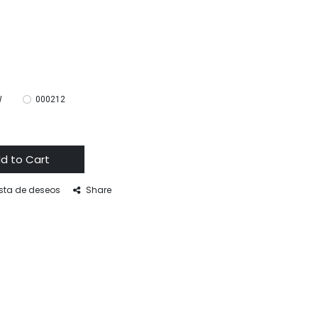
W
000212
d to Cart
ista de deseos
Share