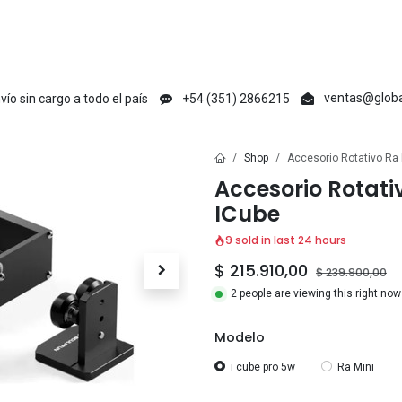
en
Creative Maker
Raycus
tyvok
Acmer
Ikier
Laser Max
V1 Ma
ventas@globa
vío sin cargo a todo el país
+54 (351) 2866215
Shop
Accesorio Rotativo Ra 
Accesorio Rotati
ICube
9 sold in last 24 hours
$
215.910,00
$
239.900,00
2 people are viewing this right now
Modelo
i cube pro 5w
Ra Mini