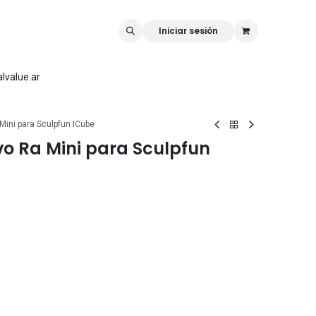
rk
Rellilaser
Mr Carve
Iniciar sesión
lvalue.ar
Mini para Sculpfun ICube
vo Ra Mini para Sculpfun