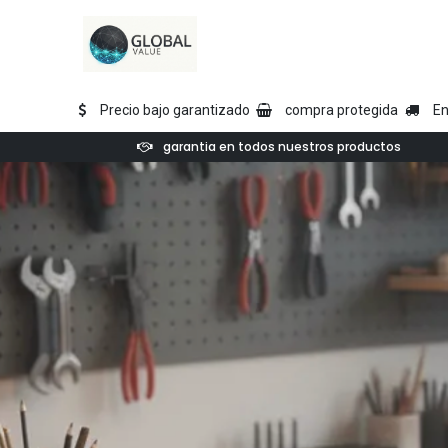
Ir al contenido
Tienda
Atomstack
Sculpfun
Two Trees
AlgoLaser
Ortur
Rayz
Precio bajo garantizado
compra protegida
En
garantia en todos nuestros productos