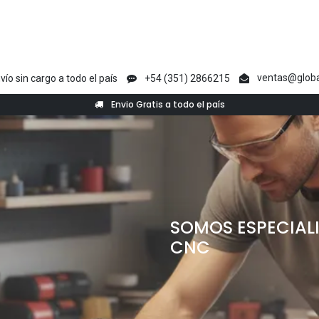
en
Creative Maker
Raycus
tyvok
Acmer
Ikier
Laser Max
V1 Ma
ventas@globa
vío sin cargo a todo el país
+54 (351) 2866215
Envio Gratis a todo el país
SOMOS ESPECIALI
CNC