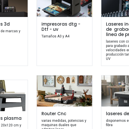
s 3d
impresoras dtg -
Laseres in
Dtf - uv
de graba
 de marcas y
linea de 
Tamaños A3 y A4
laseres con c
para grabado a
velocidades e
producción ta
UV
Router Cnc
laseres d
as plasma
varias medidas, potencias y
disponemos e
maquinas duales que
fibra
 120x120 cm y