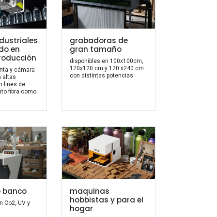
dustriales
grabadoras de
do en
gran tamaño
producción
disponibles en 100x100cm,
120x120 cm y 120 x240 cm
inta y cámara
con distintas potencias
 altas
n lines de
nto fibra como
e banco
maquinas
hobbistas y para el
n Co2, UV y
hogar