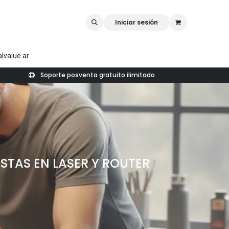
rk
Rellilaser
Mr Carve
Iniciar sesión
lvalue.ar
Soporte posventa gratuito ilimitado
STAS EN LASER Y ROUTER