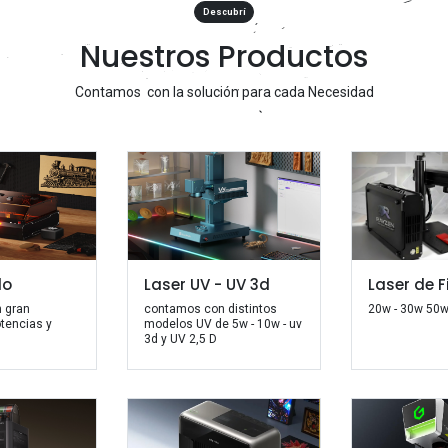
Descubrí
Nuestros Productos
Contamos con la solución para cada Necesidad
do
Laser UV - UV 3d
Laser de F
 gran
contamos con distintos
20w - 30w 50w
otencias y
modelos UV de 5w - 10w - uv
3d y UV 2,5 D