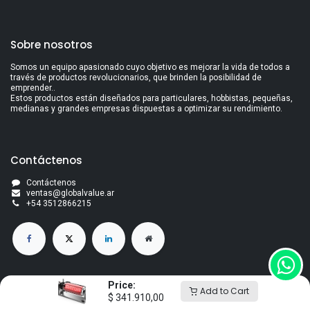
Sobre nosotros
Somos un equipo apasionado cuyo objetivo es mejorar la vida de todos a
través de productos revolucionarios, que brinden la posibilidad de
emprender..
Estos productos están diseñados para particulares, hobbistas, pequeñas,
medianas y grandes empresas dispuestas a optimizar su rendimiento.
Contáctenos
Contáctenos
ventas@globalvalue.a
r
+5
4 3512866215
Price:
Add to Cart
$
341.910,00
Derechos de autor Global Value S.A