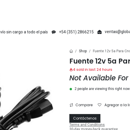
en
Creative Maker
Raycus
tyvok
Acmer
Ikier
Laser Max
V1 Ma
ventas@globa
vío sin cargo a todo el país
+54 (351) 2866215
Shop
Fuente 12v 5a Para Cn
Fuente 12v 5a Pa
4 sold in last 24 hours
Not Available For
2 people are viewing this right now
Compare
Agregar a la l
Contáctenos
Terms and Conditions
30-day money-back guarantee