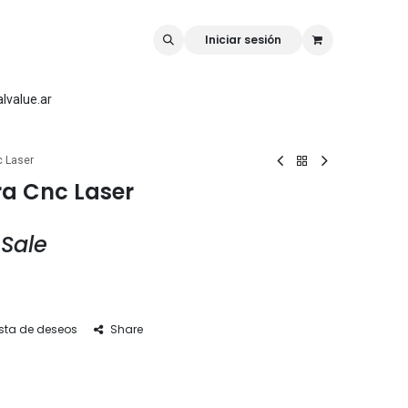
rk
Rellilaser
Mr Carve
Iniciar sesión
lvalue.ar
c Laser
ra Cnc Laser
 Sale
ista de deseos
Share