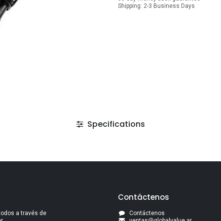
Shipping: 2-3 Business Days
Specifications
Contáctenos
todos a través de
Contáctenos
..
ventas@globalvalue.a
r