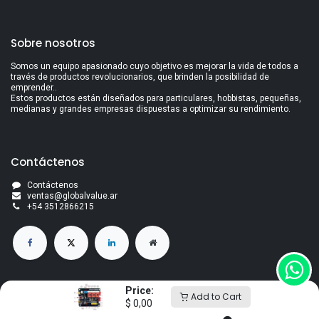
Sobre nosotros
Somos un equipo apasionado cuyo objetivo es mejorar la vida de todos a
través de productos revolucionarios, que brinden la posibilidad de
emprender..
Estos productos están diseñados para particulares, hobbistas, pequeñas,
medianas y grandes empresas dispuestas a optimizar su rendimiento.
Contáctenos
Contáctenos
ventas@globalvalue.a
r
+5
4 3512866215
Price:
Add to Cart
$
0,00
Derechos de autor Global Value S.A