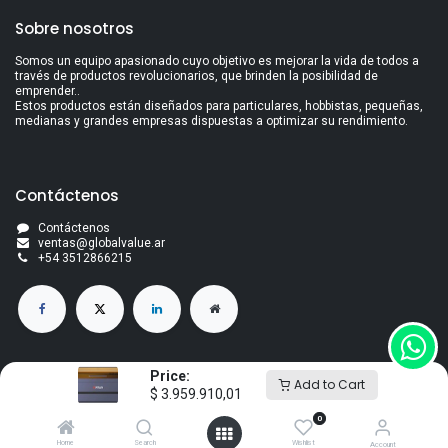
Sobre nosotros
Somos un equipo apasionado cuyo objetivo es mejorar la vida de todos a
través de productos revolucionarios, que brinden la posibilidad de
emprender..
Estos productos están diseñados para particulares, hobbistas, pequeñas,
medianas y grandes empresas dispuestas a optimizar su rendimiento.
Contáctenos
Contáctenos
ventas@globalvalue.a
r
+5
4 3512866215
Price:
Add to Cart
$
3.959.910,01
Derechos de autor Global Value S.A
Con la tecnología de
- El mejor
Comercio electrónico de código
0
abierto
Home
Search
Wishlist
Account