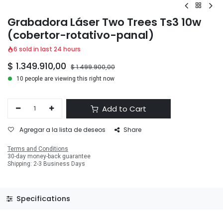
Grabadora Láser Two Trees Ts3 10w
(cobertor-rotativo-panal)
6 sold in last 24 hours
$
1.349.910,00
$
1.499.900,00
10 people are viewing this right now
Add to Cart
Agregar a la lista de deseos
Share
Terms and Conditions
30-day money-back guarantee
Shipping: 2-3 Business Days
Specifications