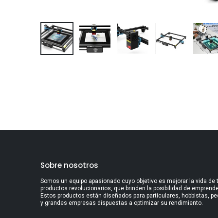
Sobre nosotros
Somos un equipo apasionado cuyo objetivo es mejorar la vida de 
productos revolucionarios, que brinden la posibilidad de emprender
Estos productos están diseñados para particulares, hobbistas, 
y grandes empresas dispuestas a optimizar su rendimiento.