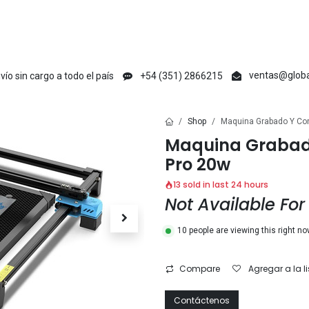
en
Creative Maker
Raycus
tyvok
Acmer
Ikier
Laser Max
V1 Ma
ventas@globa
vío sin cargo a todo el país
+54 (351) 2866215
Shop
Maquina Grabado Y Cor
Maquina Grabado
Pro 20w
13 sold in last 24 hours
Not Available For
10 people are viewing this right n
Compare
Agregar a la l
Contáctenos