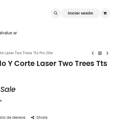
rk
Rellilaser
Mr Carve
Iniciar sesión
lvalue.ar
te Laser Two Trees Tts Pro 20w
 Y Corte Laser Two Trees Tts
 Sale
ow
ista de deseos
Share