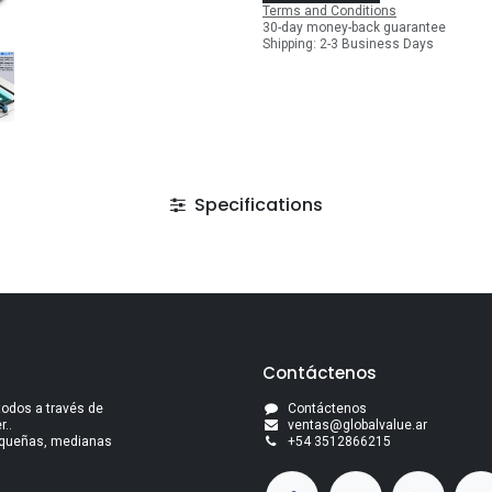
Terms and Conditions
30-day money-back guarantee
Shipping: 2-3 Business Days
Specifications
Contáctenos
todos a través de
Contáctenos
..
ventas@globalvalue.a
r
pequeñas, medianas
+5
4 3512866215