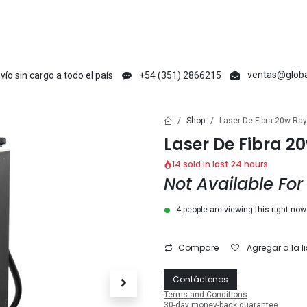
en
Creative Maker
Raycus
tyvok
Acmer
Ikier
Laser Max
V1 Ma
ventas@globa
vío sin cargo a todo el país
+54 (351) 2866215
Shop
Laser De Fibra 20w Ra
Laser De Fibra 2
14 sold in last 24 hours
Not Available For
4 people are viewing this right now
Compare
Agregar a la l
Contáctenos
Terms and Conditions
30-day money-back guarantee