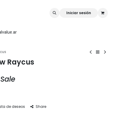
rk
Rellilaser
Mr Carve
Iniciar sesión
lvalue.ar
ycus
0w Raycus
 Sale
ista de deseos
Share