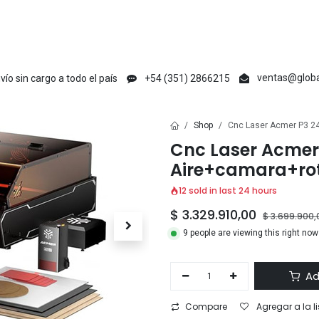
en
Creative Maker
Raycus
tyvok
Acmer
Ikier
Laser Max
V1 Ma
ventas@globa
vío sin cargo a todo el país
+54 (351) 2866215
Shop
Cnc Laser Acmer P3 24
Cnc Laser Acmer
Aire+camara+rot
12 sold in last 24 hours
$
3.329.910,00
$
3.699.900,
9 people are viewing this right now
Ad
Compare
Agregar a la l