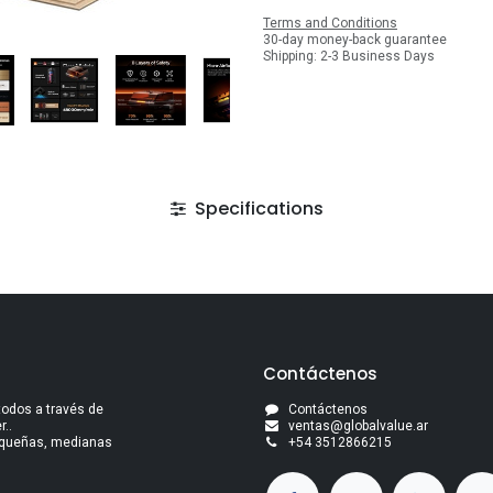
Terms and Conditions
30-day money-back guarantee
Shipping: 2-3 Business Days
Specifications
Contáctenos
todos a través de
Contáctenos
..
ventas@globalvalue.a
r
pequeñas, medianas
+5
4 3512866215