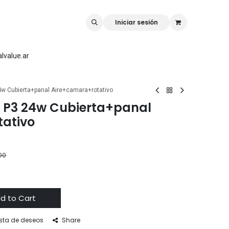
rk
Rellilaser
Mr Carve
Iniciar sesión
lvalue.ar
w Cubierta+panal Aire+camara+rotativo
 P3 24w Cubierta+panal
ativo
00
d to Cart
ista de deseos
Share