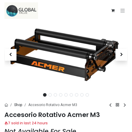
Ir al contenido
Shop
Accesorio Rotativo Acmer M3
Accesorio Rotativo Acmer M3
7 sold in last 24 hours
Not Available For Sale